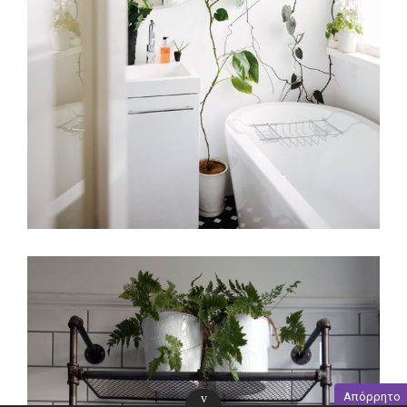
Απόρρητο
v