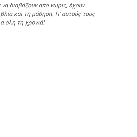
 να διαβάζουν από νωρίς, έχουν
λία και τη μάθηση. Γι' αυτούς τους
ια όλη τη χρονιά
!