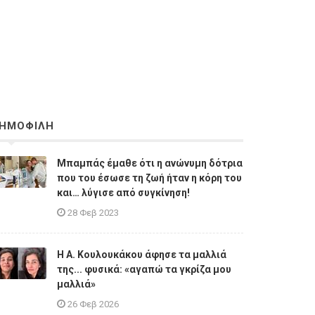
ΗΜΟΦΙΛΗ
Μπαμπάς έμαθε ότι η ανώνυμη δότρια
που του έσωσε τη ζωή ήταν η κόρη του
και… λύγισε από συγκίνηση!
28 Φεβ 2023
Η A. Κουλουκάκου άφησε τα μαλλιά
της... φυσικά: «αγαπώ τα γκρίζα μου
μαλλιά»
26 Φεβ 2026