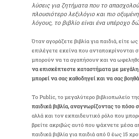
λύσεις για ζητήματα που το απασχολούν
πλουσιότερο λεξιλόγιο και πιο οξυμένη
λόγους, το βιβλίο είναι ένα υπέροχο δ
Όταν αγοράζετε βιβλία για παιδιά, είτε ως
επιλέγετε εκείνα που ανταποκρίνονται στ
μπορούν να τα αγαπήσουν και να ωφεληθ
να επισκέπτεστε καταστήματα με μεγάλη 
μπορεί να σας καθοδηγεί και να σας βοηθ
Το Public, το μεγαλύτερο βιβλιοπωλείο τη
παιδικά βιβλία, αναγνωρίζοντας το πόσο 
αλλά και τον εκπαιδευτικό ρόλο που μπορ
βρείτε ακριβώς αυτό που ψάχνετε μέσα απ
παιδικά βιβλία για παιδιά από 0 έως 15 