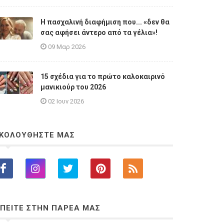
Η πασχαλινή διαφήμιση που... «δεν θα
σας αφήσει άντερο από τα γέλια»!
09 Μαρ 2026
15 σχέδια για το πρώτο καλοκαιρινό
μανικιούρ του 2026
02 Ιουν 2026
ΚΟΛΟΥΘΗΣΤΕ ΜΑΣ
ΠΕΙΤΕ ΣΤΗΝ ΠΑΡΕΑ ΜΑΣ