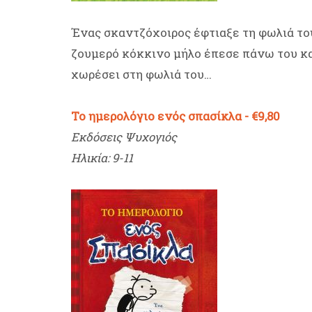
Ένας σκαντζόχοιρος έφτιαξε τη φωλιά το
ζουμερό κόκκινο μήλο έπεσε πάνω του κα
χωρέσει στη φωλιά του…
Το ημερολόγιο ενός σπασίκλα - €9,80
Εκδόσεις Ψυχογιός
Ηλικία: 9-11