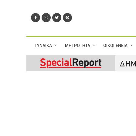
ΓΥΝΑΙΚΑ
ΜΗΤΡΟΤΗΤΑ
ΟΙΚΟΓΕΝΕΙΑ