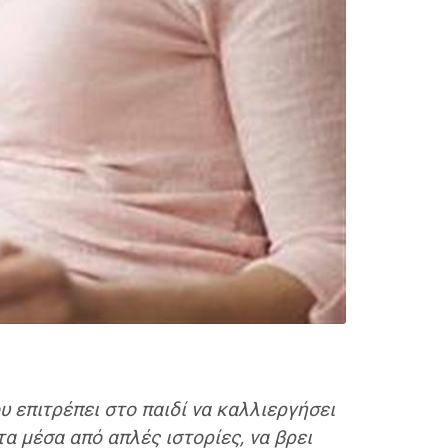
ου επιτρέπει στο παιδί να καλλιεργήσει
α μέσα από απλές ιστορίες, να βρει