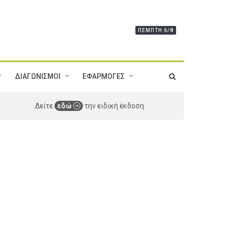
ΠΈΜΠΤΗ 6/8
ΔΙΑΓΩΝΙΣΜΟΙ
ΕΦΑΡΜΟΓΕΣ
Δείτε
εδώ
την ειδική έκδοση