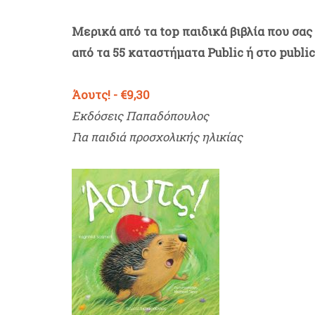
Μερικά από τα top παιδικά βιβλία που σας
από τα 55 καταστήματα Public ή στο public.
Άουτς! - €9,30
Εκδόσεις Παπαδόπουλος
Για παιδιά προσχολικής ηλικίας