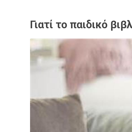
Γιατί το παιδικό βιβ