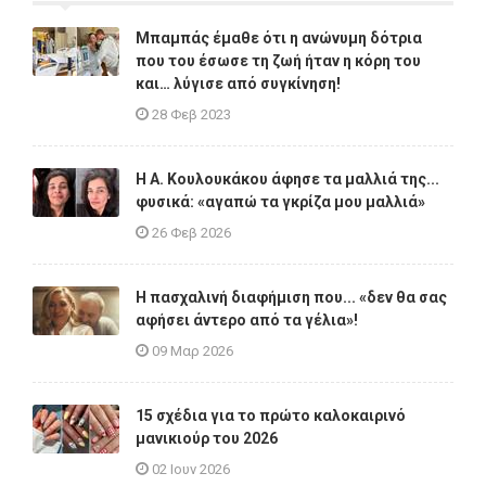
Μπαμπάς έμαθε ότι η ανώνυμη δότρια
που του έσωσε τη ζωή ήταν η κόρη του
και… λύγισε από συγκίνηση!
28 Φεβ 2023
Η A. Κουλουκάκου άφησε τα μαλλιά της...
φυσικά: «αγαπώ τα γκρίζα μου μαλλιά»
26 Φεβ 2026
Η πασχαλινή διαφήμιση που... «δεν θα σας
αφήσει άντερο από τα γέλια»!
09 Μαρ 2026
15 σχέδια για το πρώτο καλοκαιρινό
μανικιούρ του 2026
02 Ιουν 2026