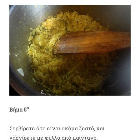
ο
Βήμα 5
Σερβίρετε όσο είναι ακόμα ζεστό, και
γαρνίρετε με φύλλα από μαϊντανό.