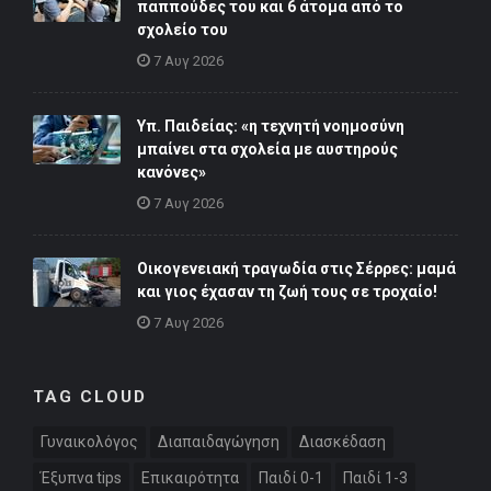
παππούδες του και 6 άτομα από το
σχολείο του
7 Αυγ 2026
Υπ. Παιδείας: «η τεχνητή νοημοσύνη
μπαίνει στα σχολεία με αυστηρούς
κανόνες»
7 Αυγ 2026
Οικογενειακή τραγωδία στις Σέρρες: μαμά
και γιος έχασαν τη ζωή τους σε τροχαίο!
7 Αυγ 2026
TAG CLOUD
Γυναικολόγος
Διαπαιδαγώγηση
Διασκέδαση
Έξυπνα tips
Επικαιρότητα
Παιδί 0-1
Παιδί 1-3