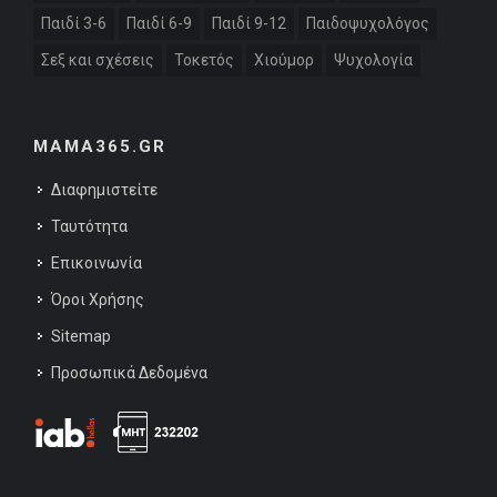
Παιδί 3-6
Παιδί 6-9
Παιδί 9-12
Παιδοψυχολόγος
Σεξ και σχέσεις
Τοκετός
Χιούμορ
Ψυχολογία
MAMA365.GR
Διαφημιστείτε
Ταυτότητα
Επικοινωνία
Όροι Χρήσης
Sitemap
Προσωπικά Δεδομένα