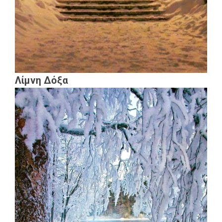
Λίμνη Δόξα