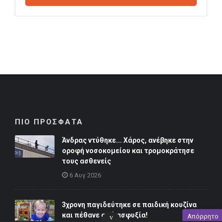
ΠΙΟ ΠΡΟΣΦΑΤΑ
Άνδρας ντύθηκε... Χάρος, ανέβηκε στην
οροφή νοσοκομείου και τρομοκράτησε
τους ασθενείς
6 Αυγ 2026
3χρονη παγιδεύτηκε σε παιδική κουζίνα
και πέθανε από ασφυξία!
Απόρρητο
v