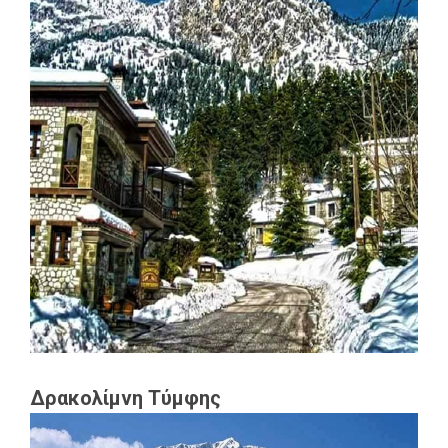
Δρακολίμνη Τύμφης