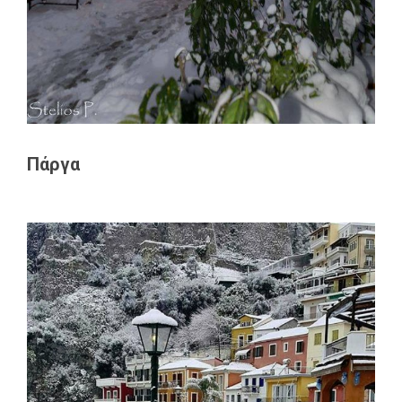
Πάργα