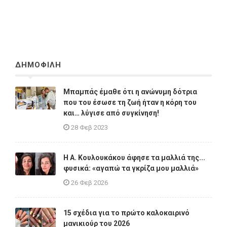
ΔΗΜΟΦΙΛΗ
Μπαμπάς έμαθε ότι η ανώνυμη δότρια
που του έσωσε τη ζωή ήταν η κόρη του
και… λύγισε από συγκίνηση!
28 Φεβ 2023
Η A. Κουλουκάκου άφησε τα μαλλιά της...
φυσικά: «αγαπώ τα γκρίζα μου μαλλιά»
26 Φεβ 2026
15 σχέδια για το πρώτο καλοκαιρινό
μανικιούρ του 2026