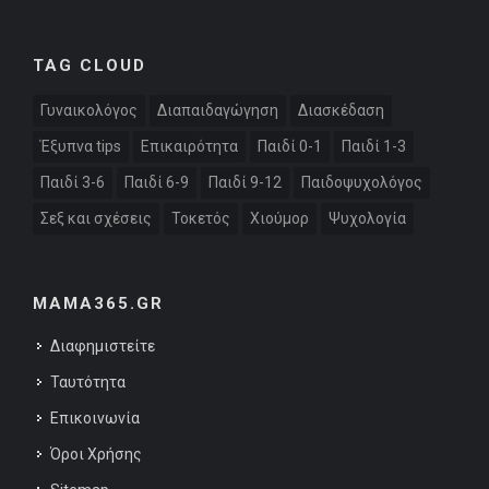
TAG CLOUD
Γυναικολόγος
Διαπαιδαγώγηση
Διασκέδαση
Έξυπνα tips
Επικαιρότητα
Παιδί 0-1
Παιδί 1-3
Παιδί 3-6
Παιδί 6-9
Παιδί 9-12
Παιδοψυχολόγος
Σεξ και σχέσεις
Τοκετός
Χιούμορ
Ψυχολογία
MAMA365.GR
Διαφημιστείτε
Ταυτότητα
Επικοινωνία
Όροι Χρήσης