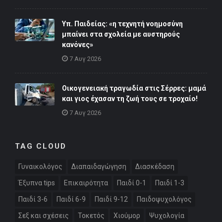
Υπ. Παιδείας: «η τεχνητή νοημοσύνη
μπαίνει στα σχολεία με αυστηρούς
κανόνες»
7 Αυγ 2026
Οικογενειακή τραγωδία στις Σέρρες: μαμά
και γιος έχασαν τη ζωή τους σε τροχαίο!
7 Αυγ 2026
TAG CLOUD
Γυναικολόγος
Διαπαιδαγώγηση
Διασκέδαση
Έξυπνα tips
Επικαιρότητα
Παιδί 0-1
Παιδί 1-3
Παιδί 3-6
Παιδί 6-9
Παιδί 9-12
Παιδοψυχολόγος
Σεξ και σχέσεις
Τοκετός
Χιούμορ
Ψυχολογία