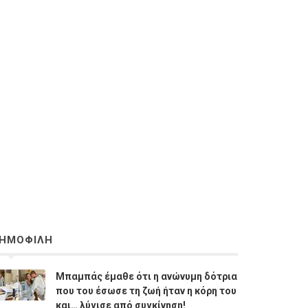
ΗΜΟΦΙΛΗ
Μπαμπάς έμαθε ότι η ανώνυμη δότρια
που του έσωσε τη ζωή ήταν η κόρη του
και… λύγισε από συγκίνηση!