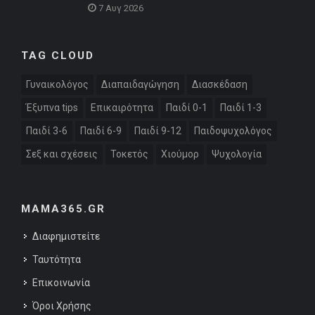
7 Αυγ 2026
TAG CLOUD
Γυναικολόγος
Διαπαιδαγώγηση
Διασκέδαση
Έξυπνα tips
Επικαιρότητα
Παιδί 0-1
Παιδί 1-3
Παιδί 3-6
Παιδί 6-9
Παιδί 9-12
Παιδοψυχολόγος
Σεξ και σχέσεις
Τοκετός
Χιούμορ
Ψυχολογία
MAMA365.GR
Διαφημιστείτε
Ταυτότητα
Επικοινωνία
Όροι Χρήσης