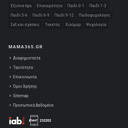
Έξυπνα tips
Επικαιρότητα
Παιδί 0-1
Παιδί 1-3
Παιδί 3-6
Παιδί 6-9
Παιδί 9-12
Παιδοψυχολόγος
Σεξ και σχέσεις
Τοκετός
Χιούμορ
Ψυχολογία
MAMA365.GR
Διαφημιστείτε
Ταυτότητα
Επικοινωνία
Όροι Χρήσης
Sitemap
Προσωπικά Δεδομένα