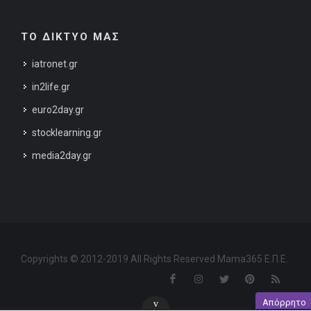
ΤΟ ΔΙΚΤΥΟ ΜΑΣ
iatronet.gr
in2life.gr
euro2day.gr
stocklearning.gr
media2day.gr
Copyrights © 2012-2019 All Rights Reserved Mama365 Ε.Π.Ε.
Απόρρητο
v