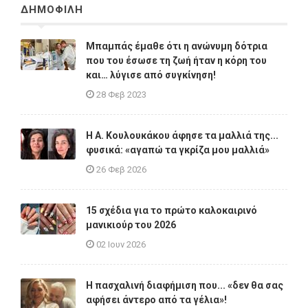
ΔΗΜΟΦΙΛΗ
Μπαμπάς έμαθε ότι η ανώνυμη δότρια
που του έσωσε τη ζωή ήταν η κόρη του
και… λύγισε από συγκίνηση!
28 Φεβ 2023
Η A. Κουλουκάκου άφησε τα μαλλιά της...
φυσικά: «αγαπώ τα γκρίζα μου μαλλιά»
26 Φεβ 2026
15 σχέδια για το πρώτο καλοκαιρινό
μανικιούρ του 2026
02 Ιουν 2026
Η πασχαλινή διαφήμιση που... «δεν θα σας
αφήσει άντερο από τα γέλια»!