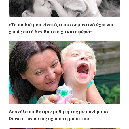
«Τα παιδιά μου είναι ό,τι πιο σημαντικό έχω και
χωρίς αυτά δεν θα τα είχα καταφέρει»
Δασκάλα υιοθέτησε μαθητή της με σύνδρομο
Down όταν αυτός έχασε τη μαμά του