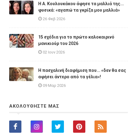
Η A. Κουλουκάκου άφησε τα μαλλιά της...
φυσικά: «αγαπώ τα γκρίζα μου μαλλιά»
26 Φεβ 2026
15 σχέδια για το πρώτο καλοκαιρινό
μανικιούρ του 2026
02 Ιουν 2026
Η πασχαλινή διαφήμιση που... «δεν θα σας
αφήσει άντερο από τα γέλια»!
09 Μαρ 2026
ΑΚΟΛΟΥΘΗΣΤΕ ΜΑΣ