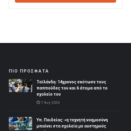
ΠΙΟ ΠΡΟΣΦΑΤΑ
Ταϊλάνδη: 14χρονος σκότωσε τους
παππούδες του και 6 άτομα από το
σχολείο του
7 Αυγ 2026
Υπ. Παιδείας: «η τεχνητή νοημοσύνη
μπαίνει στα σχολεία με αυστηρούς