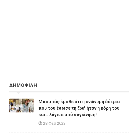
ΔΗΜΟΦΙΛΗ
Μπαμπάς έμαθε ότι η ανώνυμη δότρια
που του έσωσε τη ζωή ήταν η κόρη του
και… λύγισε από συγκίνηση!
28 Φεβ 2023