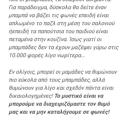
Για παράδειγμα, δύσκολα θα δείτε έναν
μπαμπά να βάζει τις φωνές επειδή είναι
απλωμένο το παζλ στη μέση του σαλονιού
ήεπειδή τα παπούτσια του παιδιού είναι
πεταμένα στην κουζίνα. Ίσως γιατί οι
μπαμπάδες δεν τα έχουν μαζέψει γύρω στις
10.000 φορές λίγο νωρίτερα…
Εν ολίγοις, μπορεί οι μαμάδες να θυμώνουν
πιο εύκολα από τους μπαμπάδες, αλλά
θυμώνουν για λίγο και σχεδόν πάντα είναι
δικαιολογημένες!
Το μυστικό είναι να
μπορούμε να διαχειριζόμαστε τον θυμό
μας και να μην καταλήγουμε σε φωνές!