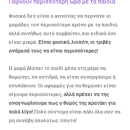
Περνούν περισσότερη ώρα με τα παιδιά
Φυσικά δεν είναι ο κανόνας να περνάνε οι
μαμάδες τον περισσότερο χρόνο με τα παιδιά,
αλλά συνήθως αυτό συμβαίνει, και ειδικά όσο
είναι μικρά.
Είναι φυσικό, λοιπόν, οι τριβές
ανάμεσά τους να είναι περισσότερες!
Η μαμά βλέπει το παιδί μέσα στη μέρα να
θυμώνει, να αντιδρά, να είναι συνεργάσιμο ή
ανυπάκουο. Οι αφορμές για να θυμώσει είναι
σίγουρα περισσότερες,
αλλά πρέπει να της
αναγνωρίσουμε πως ο θυμός της κρατάει για
πολύ λίγο!
Πολύ σύντομα είναι πάλι όλα σαν να
μη συνέβη απολύτως τίποτα!