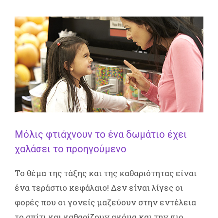
Μόλις φτιάχνουν το ένα δωμάτιο έχει
χαλάσει το προηγούμενο
Το θέμα της τάξης και της καθαριότητας είναι
ένα τεράστιο κεφάλαιο! Δεν είναι λίγες οι
φορές που οι γονείς μαζεύουν στην εντέλεια
το σπίτι και καθαρίζουν ακόμα και την πιο