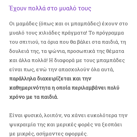
Έχουν πολλά στο μυαλό τους
Οι μαμάδες (όπως και οι μπαμπάδες) έχουν στο
μυαλό τους χιλιάδες πράγματα! Το πρόγραμμα
του σπιτιού, τα όρια που θα βάλει στα παιδιά, τη
δουλειά της, τα ψώνια, προσωπικά της θέματα
και άλλα πολλά! Η διαφορά με τους μπαμπάδες
είναι πως, ενώ την απασχολούν όλα αυτά,
παράλληλα διαχειρίζεται και την
καθημερινότητα η οποία περιλαμβάνει πολύ
χρόνο με τα παιδιά.
Είναι φυσικό, λοιπόν, να χάνει ευκολότερα την
ψυχραιμία της και μερικές φορές να ξεσπάει
με μικρές, ασήμαντες αφορμές.