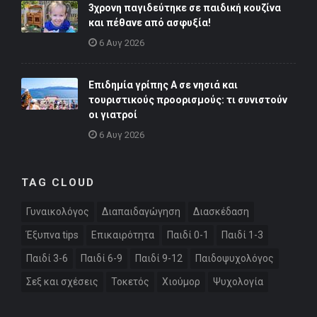
3χρονη παγιδεύτηκε σε παιδική κουζίνα
και πέθανε από ασφυξία!
6 Αυγ 2026
Επιδημία γρίπης Α σε νησιά και
τουριστικούς προορισμούς: τι συνιστούν
οι γιατροί
6 Αυγ 2026
TAG CLOUD
Γυναικολόγος
Διαπαιδαγώγηση
Διασκέδαση
Έξυπνα tips
Επικαιρότητα
Παιδί 0-1
Παιδί 1-3
Παιδί 3-6
Παιδί 6-9
Παιδί 9-12
Παιδοψυχολόγος
Σεξ και σχέσεις
Τοκετός
Χιούμορ
Ψυχολογία