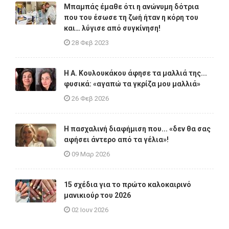
Μπαμπάς έμαθε ότι η ανώνυμη δότρια
που του έσωσε τη ζωή ήταν η κόρη του
και… λύγισε από συγκίνηση!
28 Φεβ 2023
Η A. Κουλουκάκου άφησε τα μαλλιά της...
φυσικά: «αγαπώ τα γκρίζα μου μαλλιά»
26 Φεβ 2026
Η πασχαλινή διαφήμιση που... «δεν θα σας
αφήσει άντερο από τα γέλια»!
09 Μαρ 2026
15 σχέδια για το πρώτο καλοκαιρινό
μανικιούρ του 2026
02 Ιουν 2026