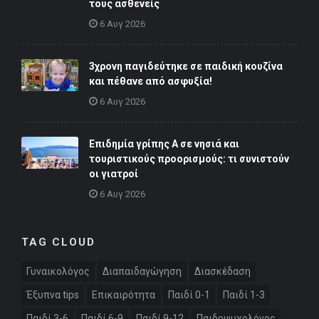
τους ασθενείς
6 Αυγ 2026
3χρονη παγιδεύτηκε σε παιδική κουζίνα
και πέθανε από ασφυξία!
6 Αυγ 2026
Επιδημία γρίπης Α σε νησιά και
τουριστικούς προορισμούς: τι συνιστούν
οι γιατροί
6 Αυγ 2026
TAG CLOUD
Γυναικολόγος
Διαπαιδαγώγηση
Διασκέδαση
Έξυπνα tips
Επικαιρότητα
Παιδί 0-1
Παιδί 1-3
Παιδί 3-6
Παιδί 6-9
Παιδί 9-12
Παιδοψυχολόγος