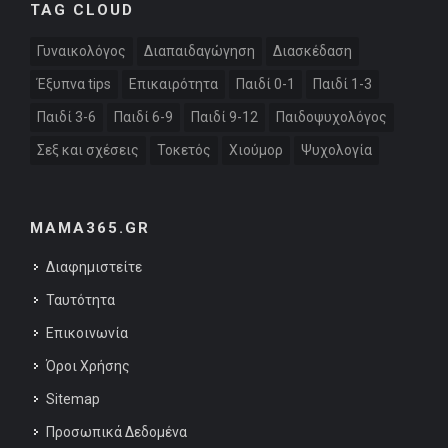
TAG CLOUD
Γυναικολόγος
Διαπαιδαγώγηση
Διασκέδαση
Έξυπνα tips
Επικαιρότητα
Παιδί 0-1
Παιδί 1-3
Παιδί 3-6
Παιδί 6-9
Παιδί 9-12
Παιδοψυχολόγος
Σεξ και σχέσεις
Τοκετός
Χιούμορ
Ψυχολογία
MAMA365.GR
Διαφημιστείτε
Ταυτότητα
Επικοινωνία
Όροι Χρήσης
Sitemap
Προσωπικά Δεδομένα