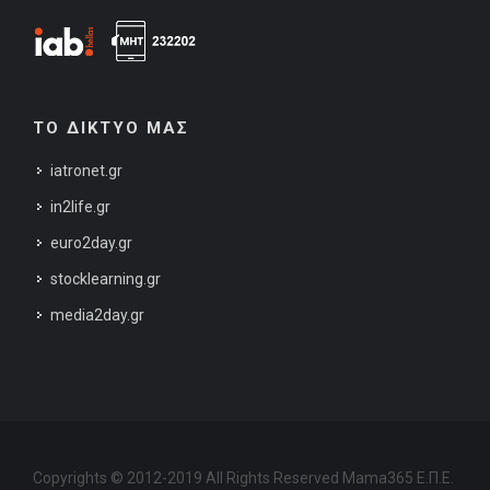
ΤΟ ΔΙΚΤΥΟ ΜΑΣ
iatronet.gr
in2life.gr
euro2day.gr
stocklearning.gr
media2day.gr
Copyrights © 2012-2019 All Rights Reserved Mama365 Ε.Π.Ε.