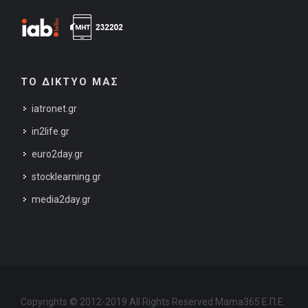
ΤΟ ΔΙΚΤΥΟ ΜΑΣ
iatronet.gr
in2life.gr
euro2day.gr
stocklearning.gr
media2day.gr
Copyrights © 2012-2019 All Rights Reserved Mama365 Ε.Π.Ε.