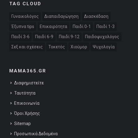
TAG CLOUD
Γυναικολόγος
Διαπαιδαγώγηση
Διασκέδαση
Έξυπνα tips
Επικαιρότητα
Παιδί 0-1
Παιδί 1-3
Παιδί 3-6
Παιδί 6-9
Παιδί 9-12
Παιδοψυχολόγος
Σεξ και σχέσεις
Τοκετός
Χιούμορ
Ψυχολογία
MAMA365.GR
Διαφημιστείτε
Ταυτότητα
Επικοινωνία
Όροι Χρήσης
Sitemap
Προσωπικά Δεδομένα