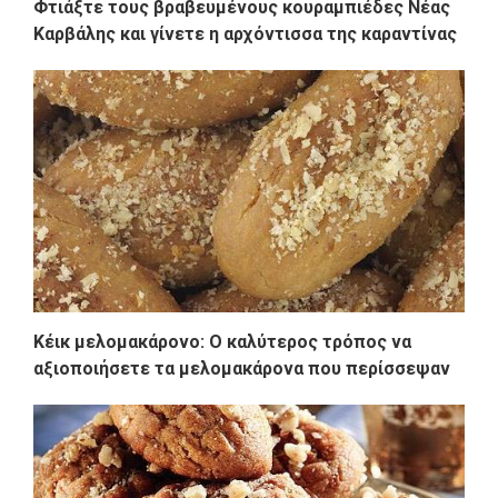
Φτιάξτε τους βραβευμένους κουραμπιέδες Νέας
Καρβάλης και γίνετε η αρχόντισσα της καραντίνας
Κέικ μελομακάρονο: O καλύτερος τρόπος να
αξιοποιήσετε τα μελομακάρονα που περίσσεψαν