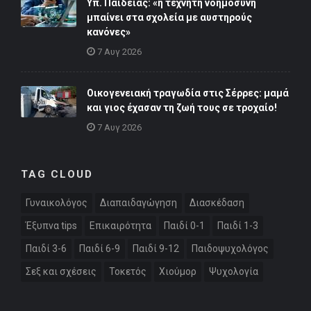
Υπ. Παιδείας: «η τεχνητή νοημοσύνη
μπαίνει στα σχολεία με αυστηρούς
κανόνες»
7 Αυγ 2026
Οικογενειακή τραγωδία στις Σέρρες: μαμά
και γιος έχασαν τη ζωή τους σε τροχαίο!
7 Αυγ 2026
TAG CLOUD
Γυναικολόγος
Διαπαιδαγώγηση
Διασκέδαση
Έξυπνα tips
Επικαιρότητα
Παιδί 0-1
Παιδί 1-3
Παιδί 3-6
Παιδί 6-9
Παιδί 9-12
Παιδοψυχολόγος
Σεξ και σχέσεις
Τοκετός
Χιούμορ
Ψυχολογία