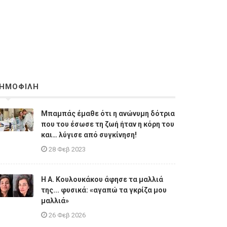
ΗΜΟΦΙΛΗ
Μπαμπάς έμαθε ότι η ανώνυμη δότρια
που του έσωσε τη ζωή ήταν η κόρη του
και… λύγισε από συγκίνηση!
28 Φεβ 2023
Η A. Κουλουκάκου άφησε τα μαλλιά
της... φυσικά: «αγαπώ τα γκρίζα μου
μαλλιά»
26 Φεβ 2026