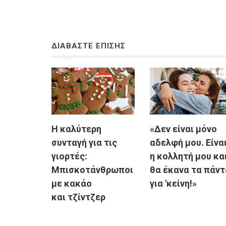
ΔΙΑΒΑΣΤΕ ΕΠΙΣΗΣ
Η καλύτερη
«Δεν είναι μόνο
συνταγή για τις
αδελφή μου. Είνα
γιορτές:
η κολλητή μου κα
Mπισκοτάνθρωποι
θα έκανα τα πάντ
με κακάο
για 'κείνη!»
και τζίντζερ