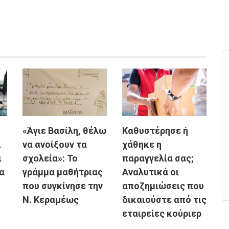
«Άγιε Βασίλη, θέλω
Καθυστέρησε ή
ι
να ανοίξουν τα
χάθηκε η
ι
σχολεία»: Το
παραγγελία σας;
α
γράμμα μαθήτριας
Αναλυτικά οι
που συγκίνησε την
αποζημιώσεις που
Ν. Κεραμέως
δικαιούστε από τις
εταιρείες κούριερ