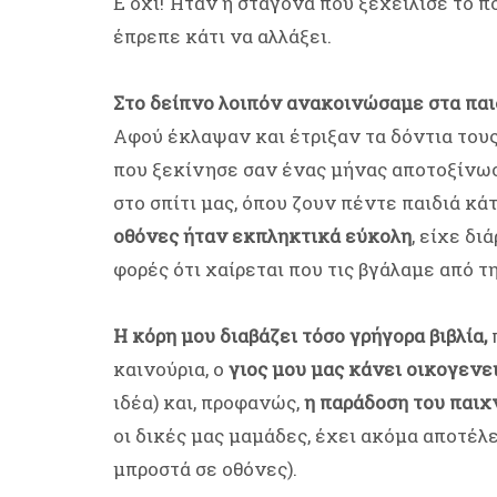
Ε όχι! Ήταν η σταγόνα που ξεχείλισε το π
έπρεπε κάτι να αλλάξει.
Στο δείπνο λοιπόν ανακοινώσαμε στα παιδι
Αφού έκλαψαν και έτριξαν τα δόντια τους
που ξεκίνησε σαν ένας μήνας αποτοξίνωση
στο σπίτι μας, όπου ζουν πέντε παιδιά κ
οθόνες ήταν εκπληκτικά εύκολη
, είχε δι
φορές ότι χαίρεται που τις βγάλαμε από τ
Η κόρη μου διαβάζει τόσο γρήγορα βιβλία,
καινούρια, ο
γιος μου μας κάνει οικογεν
ιδέα) και, προφανώς,
η παράδοση του παιχ
οι δικές μας μαμάδες, έχει ακόμα αποτέλ
μπροστά σε οθόνες).