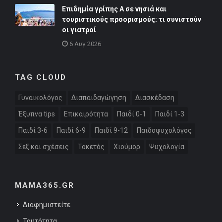
Επιδημία γρίπης Α σε νησιά και
τουριστικούς προορισμούς: τι συνιστούν
οι γιατροί
6 Αυγ 2026
TAG CLOUD
Γυναικολόγος
Διαπαιδαγώγηση
Διασκέδαση
Έξυπνα tips
Επικαιρότητα
Παιδί 0-1
Παιδί 1-3
Παιδί 3-6
Παιδί 6-9
Παιδί 9-12
Παιδοψυχολόγος
Σεξ και σχέσεις
Τοκετός
Χιούμορ
Ψυχολογία
MAMA365.GR
Διαφημιστείτε
Ταυτότητα