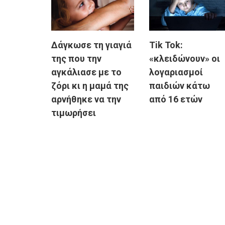
Δάγκωσε τη γιαγιά
Tik Tok:
της που την
«κλειδώνουν» οι
αγκάλιασε με το
λογαριασμοί
ζόρι κι η μαμά της
παιδιών κάτω
αρνήθηκε να την
από 16 ετών
τιμωρήσει