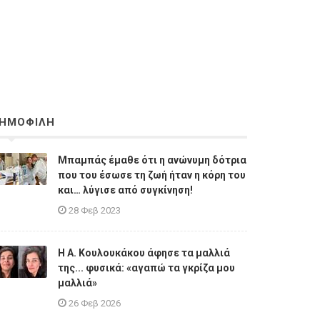
ΗΜΟΦΙΛΗ
Μπαμπάς έμαθε ότι η ανώνυμη δότρια
που του έσωσε τη ζωή ήταν η κόρη του
και… λύγισε από συγκίνηση!
28 Φεβ 2023
Η A. Κουλουκάκου άφησε τα μαλλιά
της... φυσικά: «αγαπώ τα γκρίζα μου
μαλλιά»
26 Φεβ 2026