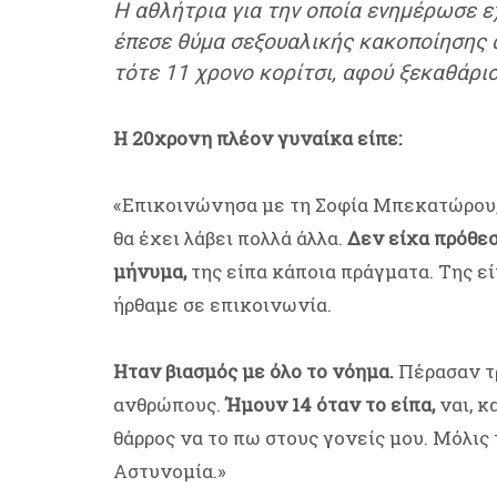
Η αθλήτρια για την οποία ενημέρωσε ε
έπεσε θύμα σεξουαλικής κακοποίησης α
τότε 11 χρονο κορίτσι, αφού ξεκαθάρισ
Η 20χρονη πλέον γυναίκα είπε:
«Επικοινώνησα με τη Σοφία Μπεκατώρου,
θα έχει λάβει πολλά άλλα.
Δεν είχα πρόθεσ
μήνυμα,
της είπα κάποια πράγματα. Της είπ
ήρθαμε σε επικοινωνία.
Ηταν βιασμός με όλο το νόημα.
Πέρασαν τρ
ανθρώπους.
Ήμουν 14 όταν το είπα,
ναι, κ
θάρρος να το πω στους γονείς μου. Μόλις
Αστυνομία.»