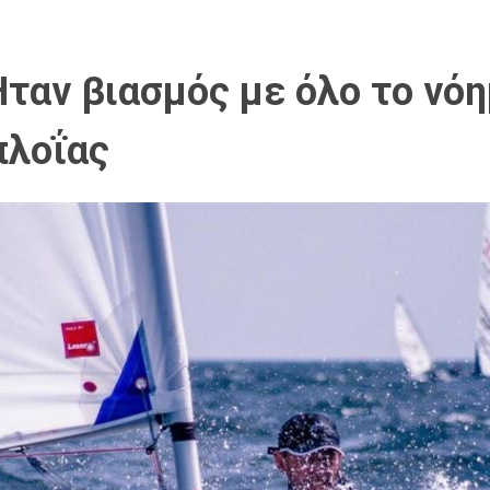
ταν βιασμός με όλο το νό
πλοΐας