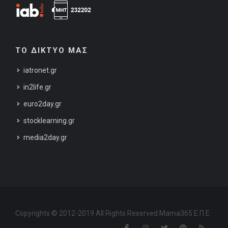
ΤΟ ΔΙΚΤΥΟ ΜΑΣ
iatronet.gr
in2life.gr
euro2day.gr
stocklearning.gr
media2day.gr
Copyrights © 2012-2019 All Rights Reserved Mama365 Ε.Π.Ε.