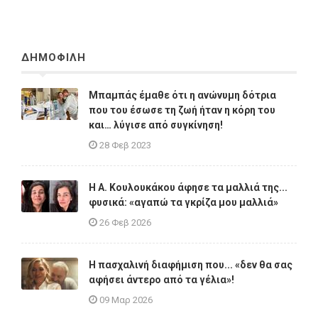
ΔΗΜΟΦΙΛΗ
Μπαμπάς έμαθε ότι η ανώνυμη δότρια
που του έσωσε τη ζωή ήταν η κόρη του
και… λύγισε από συγκίνηση!
28 Φεβ 2023
Η A. Κουλουκάκου άφησε τα μαλλιά της...
φυσικά: «αγαπώ τα γκρίζα μου μαλλιά»
26 Φεβ 2026
Η πασχαλινή διαφήμιση που... «δεν θα σας
αφήσει άντερο από τα γέλια»!
09 Μαρ 2026