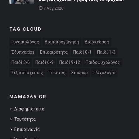
7 Αυγ 2026
TAG CLOUD
Γυναικολόγος
Διαπαιδαγώγηση
Διασκέδαση
Έξυπνα tips
Επικαιρότητα
Παιδί 0-1
Παιδί 1-3
Παιδί 3-6
Παιδί 6-9
Παιδί 9-12
Παιδοψυχολόγος
Σεξ και σχέσεις
Τοκετός
Χιούμορ
Ψυχολογία
MAMA365.GR
Διαφημιστείτε
Ταυτότητα
Επικοινωνία