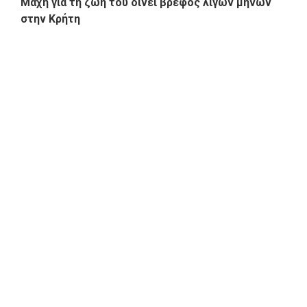
Μάχη για τη ζωή του δίνει βρέφος λίγων μηνών
στην Κρήτη