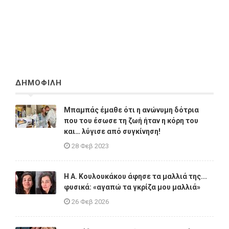
ΔΗΜΟΦΙΛΗ
Μπαμπάς έμαθε ότι η ανώνυμη δότρια
που του έσωσε τη ζωή ήταν η κόρη του
και… λύγισε από συγκίνηση!
28 Φεβ 2023
Η A. Κουλουκάκου άφησε τα μαλλιά της...
φυσικά: «αγαπώ τα γκρίζα μου μαλλιά»
26 Φεβ 2026