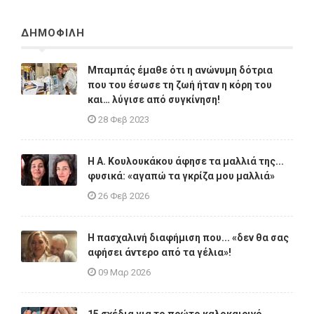
ΔΗΜΟΦΙΛΗ
Μπαμπάς έμαθε ότι η ανώνυμη δότρια
που του έσωσε τη ζωή ήταν η κόρη του
και… λύγισε από συγκίνηση!
28 Φεβ 2023
Η A. Κουλουκάκου άφησε τα μαλλιά της...
φυσικά: «αγαπώ τα γκρίζα μου μαλλιά»
26 Φεβ 2026
Η πασχαλινή διαφήμιση που... «δεν θα σας
αφήσει άντερο από τα γέλια»!
09 Μαρ 2026
15 σχέδια για το πρώτο καλοκαιρινό