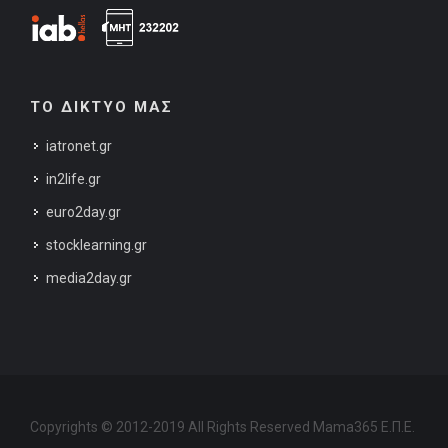
ΤΟ ΔΙΚΤΥΟ ΜΑΣ
iatronet.gr
in2life.gr
euro2day.gr
stocklearning.gr
media2day.gr
Copyrights © 2012-2019 All Rights Reserved Mama365 Ε.Π.Ε.