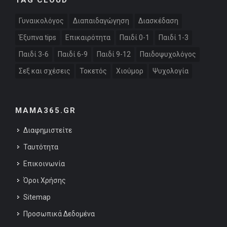
TAG CLOUD
Γυναικολόγος
Διαπαιδαγώγηση
Διασκέδαση
Έξυπνα tips
Επικαιρότητα
Παιδί 0-1
Παιδί 1-3
Παιδί 3-6
Παιδί 6-9
Παιδί 9-12
Παιδοψυχολόγος
Σεξ και σχέσεις
Τοκετός
Χιούμορ
Ψυχολογία
MAMA365.GR
Διαφημιστείτε
Ταυτότητα
Επικοινωνία
Όροι Χρήσης
Sitemap
Προσωπικά Δεδομένα