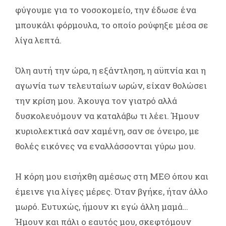
φύγουμε για το νοσοκομείο, την έδωσε ένα
μπουκάλι φόρμουλα, το οποίο ρούφηξε μέσα σε
λίγα λεπτά.
Όλη αυτή την ώρα, η εξάντληση, η αϋπνία και η
αγωνία των τελευταίων ωρών, είχαν θολώσει
την κρίση μου. Άκουγα τον γιατρό αλλά
δυσκολευόμουν να καταλάβω τι λέει. Ήμουν
κυριολεκτικά σαν χαμένη, σαν σε όνειρο, με
θολές εικόνες να εναλλάσσονται γύρω μου.
Η κόρη μου εισήχθη αμέσως στη ΜΕΘ όπου και
έμεινε για λίγες μέρες. Όταν βγήκε, ήταν άλλο
μωρό. Ευτυχώς, ήμουν κι εγώ άλλη μαμά…
Ήμουν και πάλι ο εαυτός μου, σκεφτόμουν