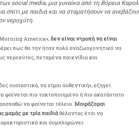
των social media, μια γυναίκα από τη Βόρεια Καρολ
να σπίτι με παιδιά και να σταματήσουν να ανεβάζο
ον νεροχύτη.
 Morning America»,
δεν είναι ντροπή να είναι
ρει πως θα την ήταν πολύ αναζωογονητικό να
υς νεροχύτες, πεταμένα παιχνίδια και
ς ουσιαστικά, να είμαι αυθεντική», εξηγεί.
να φαίνεται πιο τακτοποιημένο ή πιο ακατάστατο
προσπαθώ να φαίνεται τέλειο.
Μοιράζομαι
ς μαμάς με τρία παιδιά
θέλοντας έτσι να
χαρακτηριστικά και συμπληρώνει: