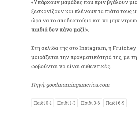
«Υπάρχουν μαμάδες που πριν βγάλουν μια
ξεσκονίζουν και πλένουν τα πιάτα τους μ
ώρα να το αποδεχτούμε και να μην ντρεπό
παιδιά δεν πάνε μαζί!
».
Στη σελίδα της στο Instagram, η Frutchey
μοιράζεται την πραγματικότητά της, με τη
φοβούνται να είναι αυθεντικές.
Πηγή: goodmorningamerica.com
Παιδί 0-1
Παιδί 1-3
Παιδί 3-6
Παιδί 6-9