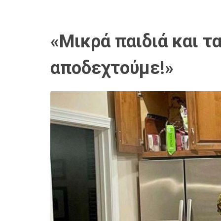
«Μικρά παιδιά και τα
αποδεχτούμε!»