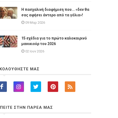
Η πασχαλινή διαφήμιση που... «δεν θα
σας αφήσει άντερο από τα γέλια»!
09 Μαρ 2026
15 σχέδια για το πρώτο καλοκαιρινό
μανικιούρ του 2026
02 Ιουν 2026
ΚΟΛΟΥΘΗΣΤΕ ΜΑΣ
ΠΕΙΤΕ ΣΤΗΝ ΠΑΡΕΑ ΜΑΣ