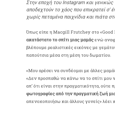
Στην εποχή του Instagram και γενικώς 
αποδεχτούν το χάος που επικρατεί σ' έ
χωρίς πεταμένα παιχνίδια και πιάτα στ
Όπως είπε η Macgill Frutchey στο «Good
ακατάστατο το σπίτι μιας μαμάς
ενώ αναφέ
βλέπουμε ρεαλιστικές εικόνες με γεμάτο
παπούτσια μέσα στη μέση του δωματίου.
«Μου αρέσει να συνδέομαι με άλλες μαμάδε
«Δεν προσπαθώ να κάνω να το σπίτι μου 
απ’ ότι είναι στην πραγματικότητα, ούτε 
φωτογραφίες από την πραγματική ζωή μια
απενοχοποιήσω και άλλους γονείς» λέει 