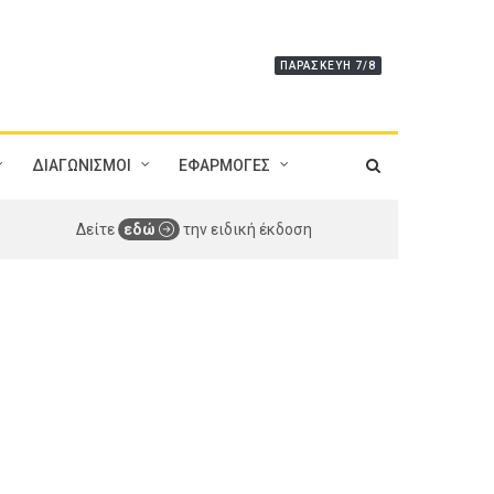
ΠΑΡΑΣΚΕΥΉ 7/8
ΔΙΑΓΩΝΙΣΜΟΙ
ΕΦΑΡΜΟΓΕΣ
Δείτε
εδώ
την ειδική έκδοση