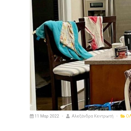
11 Μαρ 2022
Αλεξάνδρα Κεντρωτή
ΟΛ