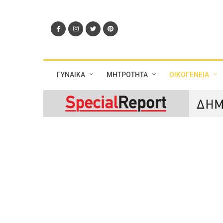
ΓΥΝΑΙΚΑ
ΜΗΤΡΟΤΗΤΑ
ΟΙΚΟΓΕΝΕΙΑ