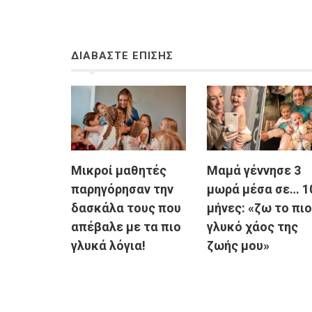
ΔΙΑΒΑΣΤΕ ΕΠΙΣΗΣ
Μικροί μαθητές
Μαμά γέννησε 3
παρηγόρησαν την
μωρά μέσα σε… 1
δασκάλα τους που
μήνες: «ζω το πιο
απέβαλε με τα πιο
γλυκό χάος της
γλυκά λόγια!
ζωής μου»