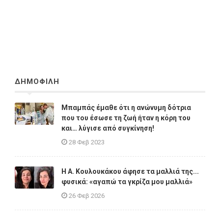
ΔΗΜΟΦΙΛΗ
Μπαμπάς έμαθε ότι η ανώνυμη δότρια
που του έσωσε τη ζωή ήταν η κόρη του
και… λύγισε από συγκίνηση!
28 Φεβ 2023
Η A. Κουλουκάκου άφησε τα μαλλιά της...
φυσικά: «αγαπώ τα γκρίζα μου μαλλιά»
26 Φεβ 2026