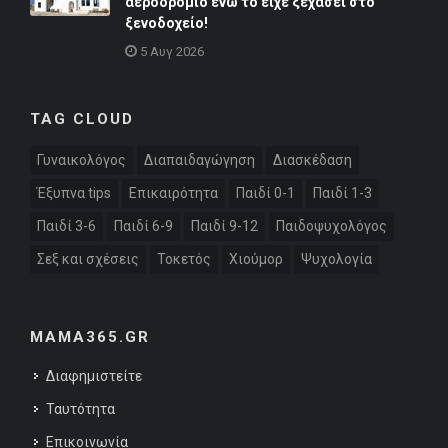
αεροδρόμιο ενώ το είχε ξεχάσει στο
ξενοδοχείο!
5 Αυγ 2026
TAG CLOUD
Γυναικολόγος
Διαπαιδαγώγηση
Διασκέδαση
Έξυπνα tips
Επικαιρότητα
Παιδί 0-1
Παιδί 1-3
Παιδί 3-6
Παιδί 6-9
Παιδί 9-12
Παιδοψυχολόγος
Σεξ και σχέσεις
Τοκετός
Χιούμορ
Ψυχολογία
MAMA365.GR
Διαφημιστείτε
Ταυτότητα
Επικοινωνία