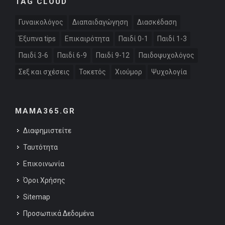
TAG CLOUD
Γυναικολόγος
Διαπαιδαγώγηση
Διασκέδαση
Έξυπνα tips
Επικαιρότητα
Παιδί 0-1
Παιδί 1-3
Παιδί 3-6
Παιδί 6-9
Παιδί 9-12
Παιδοψυχολόγος
Σεξ και σχέσεις
Τοκετός
Χιούμορ
Ψυχολογία
MAMA365.GR
Διαφημιστείτε
Ταυτότητα
Επικοινωνία
Όροι Χρήσης
Sitemap
Προσωπικά Δεδομένα