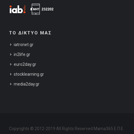
ΤΟ ΔΙΚΤΥΟ ΜΑΣ
iatronet.gr
in2life.gr
euro2day.gr
stocklearning.gr
media2day.gr
Copyrights © 2012-2019 All Rights Reserved Mama365 Ε.Π.Ε.