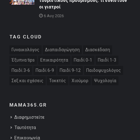
τουριστικούς προορισμούς: τι συνιστούν
οι γιατροί
6 Αυγ 2026
TAG CLOUD
Γυναικολόγος
Διαπαιδαγώγηση
Διασκέδαση
Έξυπνα tips
Επικαιρότητα
Παιδί 0-1
Παιδί 1-3
Παιδί 3-6
Παιδί 6-9
Παιδί 9-12
Παιδοψυχολόγος
Σεξ και σχέσεις
Τοκετός
Χιούμορ
Ψυχολογία
MAMA365.GR
Διαφημιστείτε
Ταυτότητα
Επικοινωνία