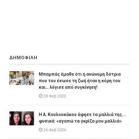
ΔΗΜΟΦΙΛΗ
Μπαμπάς έμαθε ότι η ανώνυμη δότρια
που του έσωσε τη ζωή ήταν η κόρη του
και… λύγισε από συγκίνηση!
28 Φεβ 2023
Η A. Κουλουκάκου άφησε τα μαλλιά της...
φυσικά: «αγαπώ τα γκρίζα μου μαλλιά»
26 Φεβ 2026