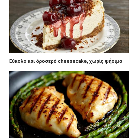
Εύκολο και δροσερό cheesecake, χωρίς ψήσιμο