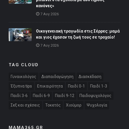
κανόνες»
7 Αυγ 2026
Οικογενειακή τραγωδία στις Σέρρες: μαμά
και γιος έχασαν τη ζωή τους σε τροχαίο!
7 Αυγ 2026
TAG CLOUD
Γυναικολόγος
Διαπαιδαγώγηση
Διασκέδαση
Έξυπνα tips
Επικαιρότητα
Παιδί 0-1
Παιδί 1-3
Παιδί 3-6
Παιδί 6-9
Παιδί 9-12
Παιδοψυχολόγος
Σεξ και σχέσεις
Τοκετός
Χιούμορ
Ψυχολογία
MAMA365.GR