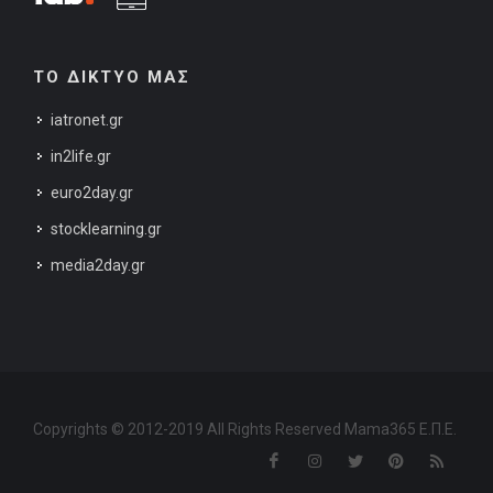
ΤΟ ΔΙΚΤΥΟ ΜΑΣ
iatronet.gr
in2life.gr
euro2day.gr
stocklearning.gr
media2day.gr
Copyrights © 2012-2019 All Rights Reserved Mama365 Ε.Π.Ε.