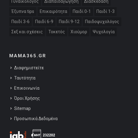
Γυναικολόγος
Διαπαιδαγώγηση
Διασκέδαση
Έξυπνα tips
Επικαιρότητα
Παιδί 0-1
Παιδί 1-3
Παιδί 3-6
Παιδί 6-9
Παιδί 9-12
Παιδοψυχολόγος
Σεξ και σχέσεις
Τοκετός
Χιούμορ
Ψυχολογία
MAMA365.GR
Διαφημιστείτε
Ταυτότητα
Επικοινωνία
Όροι Χρήσης
Sitemap
Προσωπικά Δεδομένα