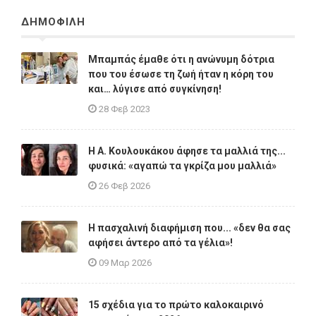
ΔΗΜΟΦΙΛΗ
Μπαμπάς έμαθε ότι η ανώνυμη δότρια
που του έσωσε τη ζωή ήταν η κόρη του
και… λύγισε από συγκίνηση!
28 Φεβ 2023
Η A. Κουλουκάκου άφησε τα μαλλιά της...
φυσικά: «αγαπώ τα γκρίζα μου μαλλιά»
26 Φεβ 2026
Η πασχαλινή διαφήμιση που... «δεν θα σας
αφήσει άντερο από τα γέλια»!
09 Μαρ 2026
15 σχέδια για το πρώτο καλοκαιρινό