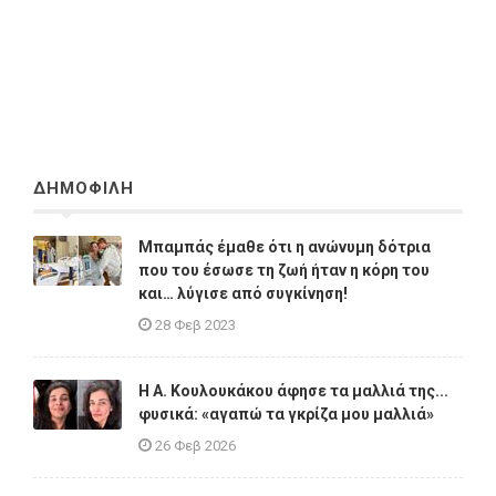
ΔΗΜΟΦΙΛΗ
Μπαμπάς έμαθε ότι η ανώνυμη δότρια
που του έσωσε τη ζωή ήταν η κόρη του
και… λύγισε από συγκίνηση!
28 Φεβ 2023
Η A. Κουλουκάκου άφησε τα μαλλιά της...
φυσικά: «αγαπώ τα γκρίζα μου μαλλιά»
26 Φεβ 2026