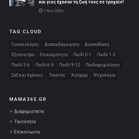
και γιος έχασαν τη ζωή τους σε τροχαίο!
7 Αυγ 2026
TAG CLOUD
Γυναικολόγος
Διαπαιδαγώγηση
Διασκέδαση
Έξυπνα tips
Επικαιρότητα
Παιδί 0-1
Παιδί 1-3
Παιδί 3-6
Παιδί 6-9
Παιδί 9-12
Παιδοψυχολόγος
Σεξ και σχέσεις
Τοκετός
Χιούμορ
Ψυχολογία
MAMA365.GR
Διαφημιστείτε
Ταυτότητα
Επικοινωνία