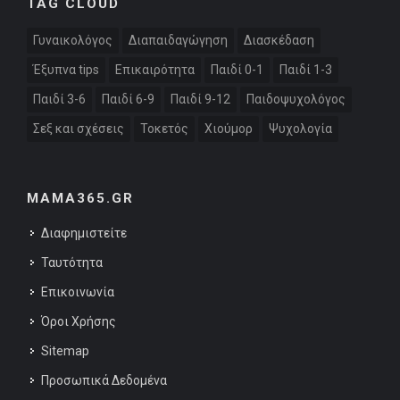
TAG CLOUD
Γυναικολόγος
Διαπαιδαγώγηση
Διασκέδαση
Έξυπνα tips
Επικαιρότητα
Παιδί 0-1
Παιδί 1-3
Παιδί 3-6
Παιδί 6-9
Παιδί 9-12
Παιδοψυχολόγος
Σεξ και σχέσεις
Τοκετός
Χιούμορ
Ψυχολογία
MAMA365.GR
Διαφημιστείτε
Ταυτότητα
Επικοινωνία
Όροι Χρήσης
Sitemap
Προσωπικά Δεδομένα