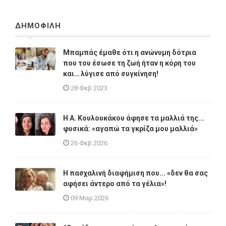
ΔΗΜΟΦΙΛΗ
Μπαμπάς έμαθε ότι η ανώνυμη δότρια
που του έσωσε τη ζωή ήταν η κόρη του
και… λύγισε από συγκίνηση!
28 Φεβ 2023
Η A. Κουλουκάκου άφησε τα μαλλιά της...
φυσικά: «αγαπώ τα γκρίζα μου μαλλιά»
26 Φεβ 2026
Η πασχαλινή διαφήμιση που... «δεν θα σας
αφήσει άντερο από τα γέλια»!
09 Μαρ 2026