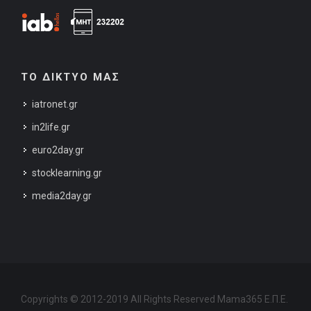
ΤΟ ΔΙΚΤΥΟ ΜΑΣ
iatronet.gr
in2life.gr
euro2day.gr
stocklearning.gr
media2day.gr
Copyrights © 2012-2019 All Rights Reserved Mama365 Ε.Π.Ε.