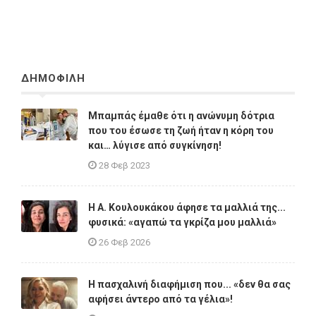
ΔΗΜΟΦΙΛΗ
Μπαμπάς έμαθε ότι η ανώνυμη δότρια
που του έσωσε τη ζωή ήταν η κόρη του
και… λύγισε από συγκίνηση!
28 Φεβ 2023
Η A. Κουλουκάκου άφησε τα μαλλιά της...
φυσικά: «αγαπώ τα γκρίζα μου μαλλιά»
26 Φεβ 2026
Η πασχαλινή διαφήμιση που... «δεν θα σας
αφήσει άντερο από τα γέλια»!