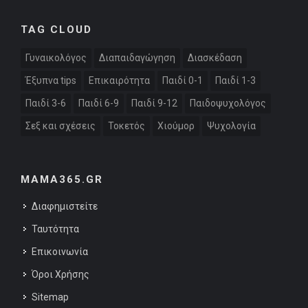
TAG CLOUD
Γυναικολόγος
Διαπαιδαγώγηση
Διασκέδαση
Έξυπνα tips
Επικαιρότητα
Παιδί 0-1
Παιδί 1-3
Παιδί 3-6
Παιδί 6-9
Παιδί 9-12
Παιδοψυχολόγος
Σεξ και σχέσεις
Τοκετός
Χιούμορ
Ψυχολογία
MAMA365.GR
Διαφημιστείτε
Ταυτότητα
Επικοινωνία
Όροι Χρήσης
Sitemap