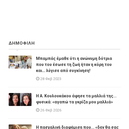
ΔΗΜΟΦΙΛΗ
Μπαμπάς έμαθε ότι η ανώνυμη δότρια
που του έσωσε τη ζωή ήταν η κόρη του
και… λύγισε από συγκίνηση!
28 Φεβ 2023
Η A. Κουλουκάκου άφησε τα μαλλιά της...
φυσικά: «αγαπώ τα γκρίζα μου μαλλιά»
26 Φεβ 2026
Η πασχαλινή διαφήμιση που... «δεν θα σας