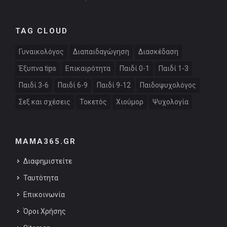
TAG CLOUD
Γυναικολόγος
Διαπαιδαγώγηση
Διασκέδαση
Έξυπνα tips
Επικαιρότητα
Παιδί 0-1
Παιδί 1-3
Παιδί 3-6
Παιδί 6-9
Παιδί 9-12
Παιδοψυχολόγος
Σεξ και σχέσεις
Τοκετός
Χιούμορ
Ψυχολογία
MAMA365.GR
Διαφημιστείτε
Ταυτότητα
Επικοινωνία
Όροι Χρήσης