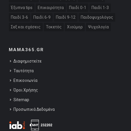
Έξυπνα tips
Επικαιρότητα
Παιδί 0-1
Παιδί 1-3
Παιδί 3-6
Παιδί 6-9
Παιδί 9-12
Παιδοψυχολόγος
Σεξ και σχέσεις
Τοκετός
Χιούμορ
Ψυχολογία
MAMA365.GR
Διαφημιστείτε
Ταυτότητα
Επικοινωνία
Όροι Χρήσης
Sitemap
Προσωπικά Δεδομένα