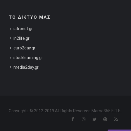
ΤΟ ΔΙΚΤΥΟ ΜΑΣ
iatronet.gr
in2life.gr
euro2day.gr
stocklearning.gr
media2day.gr
Copyrights © 2012-2019 All Rights Reserved Mama365 Ε.Π.Ε.