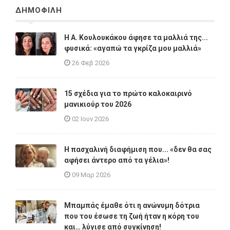
ΔΗΜΟΦΙΛΗ
Η A. Κουλουκάκου άφησε τα μαλλιά της...
φυσικά: «αγαπώ τα γκρίζα μου μαλλιά»
26 Φεβ 2026
15 σχέδια για το πρώτο καλοκαιρινό
μανικιούρ του 2026
02 Ιουν 2026
Η πασχαλινή διαφήμιση που... «δεν θα σας
αφήσει άντερο από τα γέλια»!
09 Μαρ 2026
Μπαμπάς έμαθε ότι η ανώνυμη δότρια
που του έσωσε τη ζωή ήταν η κόρη του
και… λύγισε από συγκίνηση!