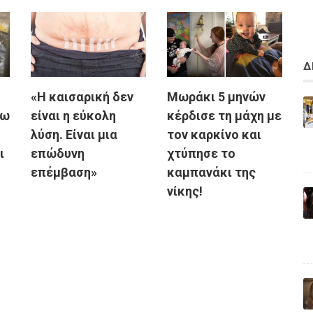
Δ
«Η καισαρική δεν
Μωράκι 5 μηνών
λω
είναι η εύκολη
κέρδισε τη μάχη με
λύση. Είναι μια
τον καρκίνο και
ι
επώδυνη
χτύπησε το
επέμβαση»
καμπανάκι της
νίκης!