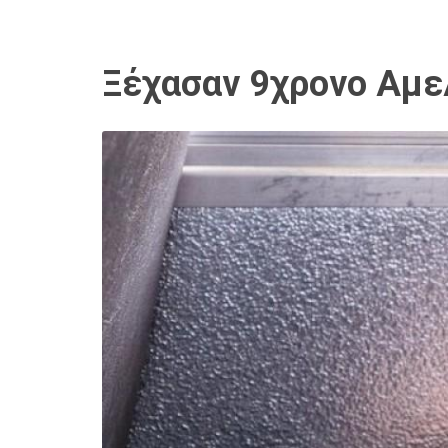
Ξέχασαν 9χρονο Αμε