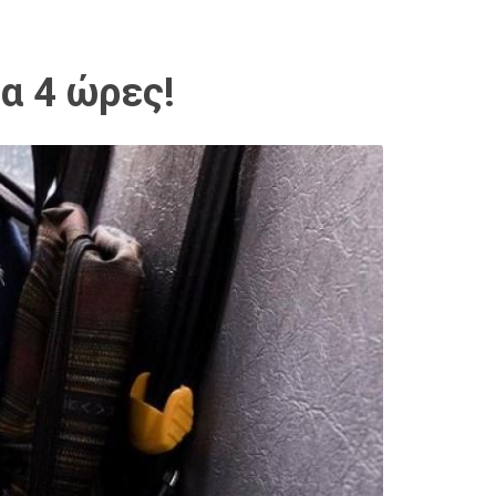
α 4 ώρες!