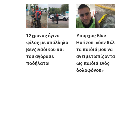
12χρονος έγινε
Ύπαρχος Blue
φίλος με υπάλληλο
Horizon: «δεν θέ
βενζινάδικου και
τα παιδιά μου να
του αγόρασε
αντιμετωπίζοντα
ποδήλατο!
ως παιδιά ενός
δολοφόνου»