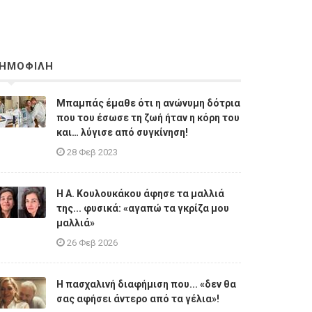
ΗΜΟΦΙΛΗ
Μπαμπάς έμαθε ότι η ανώνυμη δότρια
που του έσωσε τη ζωή ήταν η κόρη του
και… λύγισε από συγκίνηση!
28 Φεβ 2023
Η A. Κουλουκάκου άφησε τα μαλλιά
της... φυσικά: «αγαπώ τα γκρίζα μου
μαλλιά»
26 Φεβ 2026
Η πασχαλινή διαφήμιση που... «δεν θα
σας αφήσει άντερο από τα γέλια»!