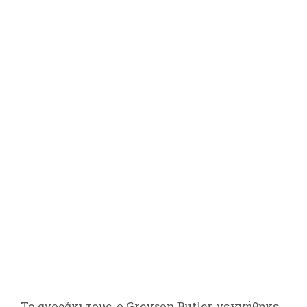
Το αγοράκι τους, ο Greyson Butler, γεννήθηκε