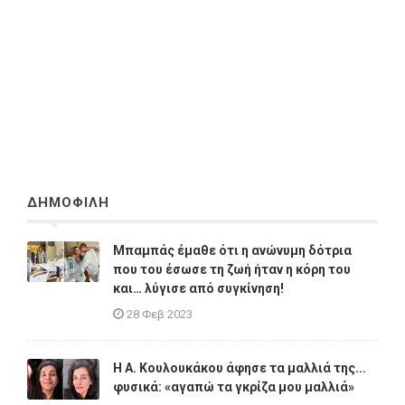
ΔΗΜΟΦΙΛΗ
Μπαμπάς έμαθε ότι η ανώνυμη δότρια
που του έσωσε τη ζωή ήταν η κόρη του
και… λύγισε από συγκίνηση!
28 Φεβ 2023
Η A. Κουλουκάκου άφησε τα μαλλιά της...
φυσικά: «αγαπώ τα γκρίζα μου μαλλιά»