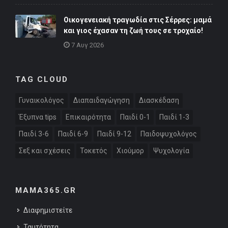
Οικογενειακή τραγωδία στις Σέρρες: μαμά
και γιος έχασαν τη ζωή τους σε τροχαίο!
7 Αυγ 2026
TAG CLOUD
Γυναικολόγος
Διαπαιδαγώγηση
Διασκέδαση
Έξυπνα tips
Επικαιρότητα
Παιδί 0-1
Παιδί 1-3
Παιδί 3-6
Παιδί 6-9
Παιδί 9-12
Παιδοψυχολόγος
Σεξ και σχέσεις
Τοκετός
Χιούμορ
Ψυχολογία
MAMA365.GR
Διαφημιστείτε
Ταυτότητα