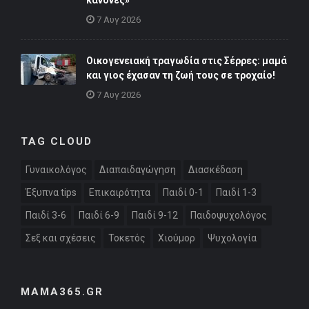
7 Αυγ 2026
Οικογενειακή τραγωδία στις Σέρρες: μαμά
και γιος έχασαν τη ζωή τους σε τροχαίο!
7 Αυγ 2026
TAG CLOUD
Γυναικολόγος
Διαπαιδαγώγηση
Διασκέδαση
Έξυπνα tips
Επικαιρότητα
Παιδί 0-1
Παιδί 1-3
Παιδί 3-6
Παιδί 6-9
Παιδί 9-12
Παιδοψυχολόγος
Σεξ και σχέσεις
Τοκετός
Χιούμορ
Ψυχολογία
MAMA365.GR