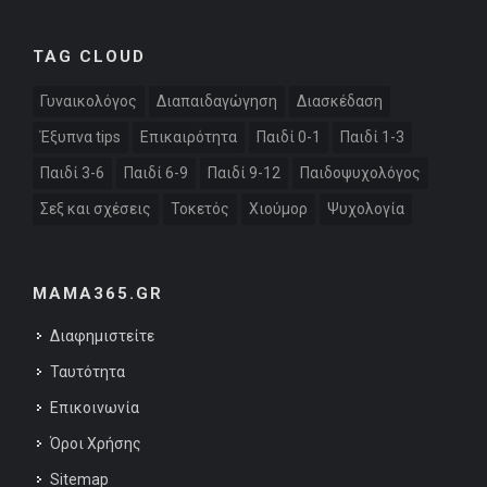
TAG CLOUD
Γυναικολόγος
Διαπαιδαγώγηση
Διασκέδαση
Έξυπνα tips
Επικαιρότητα
Παιδί 0-1
Παιδί 1-3
Παιδί 3-6
Παιδί 6-9
Παιδί 9-12
Παιδοψυχολόγος
Σεξ και σχέσεις
Τοκετός
Χιούμορ
Ψυχολογία
MAMA365.GR
Διαφημιστείτε
Ταυτότητα
Επικοινωνία
Όροι Χρήσης
Sitemap