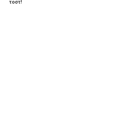
τοστ!