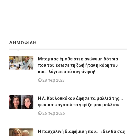
ΔΗΜΟΦΙΛΗ
Μπαμπάς έμαθε ότι η ανώνυμη δότρια
που του έσωσε τη ζωή ήταν η κόρη του
και… λύγισε από συγκίνηση!
28 Φεβ 2023
Η A. Κουλουκάκου άφησε τα μαλλιά της...
φυσικά: «αγαπώ τα γκρίζα μου μαλλιά»
26 Φεβ 2026
Η πασχαλινή διαφήμιση που... «δεν θα σας