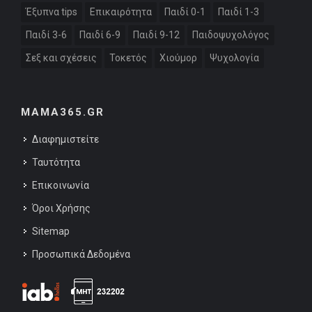
Έξυπνα tips
Επικαιρότητα
Παιδί 0-1
Παιδί 1-3
Παιδί 3-6
Παιδί 6-9
Παιδί 9-12
Παιδοψυχολόγος
Σεξ και σχέσεις
Τοκετός
Χιούμορ
Ψυχολογία
MAMA365.GR
Διαφημιστείτε
Ταυτότητα
Επικοινωνία
Όροι Χρήσης
Sitemap
Προσωπικά Δεδομένα