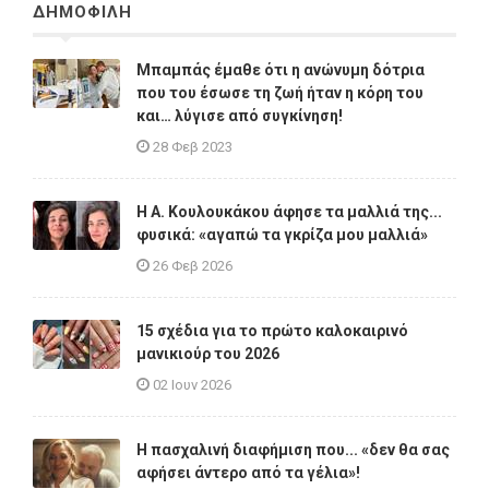
ΔΗΜΟΦΙΛΗ
Μπαμπάς έμαθε ότι η ανώνυμη δότρια
που του έσωσε τη ζωή ήταν η κόρη του
και… λύγισε από συγκίνηση!
28 Φεβ 2023
Η A. Κουλουκάκου άφησε τα μαλλιά της...
φυσικά: «αγαπώ τα γκρίζα μου μαλλιά»
26 Φεβ 2026
15 σχέδια για το πρώτο καλοκαιρινό
μανικιούρ του 2026
02 Ιουν 2026
Η πασχαλινή διαφήμιση που... «δεν θα σας
αφήσει άντερο από τα γέλια»!