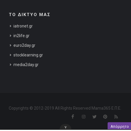
ΤΟ ΔΙΚΤΥΟ ΜΑΣ
iatronet.gr
in2life.gr
euro2day.gr
stocklearning.gr
media2day.gr
Copyrights © 2012-2019 All Rights Reserved Mama365 Ε.Π.Ε.
Απόρρητο
v