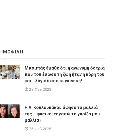
ΗΜΟΦΙΛΗ
Μπαμπάς έμαθε ότι η ανώνυμη δότρια
που του έσωσε τη ζωή ήταν η κόρη του
και… λύγισε από συγκίνηση!
28 Φεβ 2023
Η A. Κουλουκάκου άφησε τα μαλλιά
της... φυσικά: «αγαπώ τα γκρίζα μου
μαλλιά»
26 Φεβ 2026