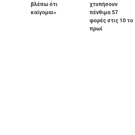
βλέπω ότι
χτυπήσουν
καίγομαι»
πένθιμα 57
φορές στις 10 το
πρωί