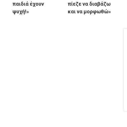
παιδιά έχουν
πίεζε να διαβάζω
ψυχή!»
και να μορφωθώ»