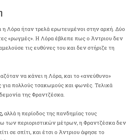
η
ι η Λόρα ήταν τρελά ερωτευμένοι στην αρχή. Δύο
τες «ρωγμές». Η Λόρα έβλεπε πως ο Άντριου δεν
αμελούσε τις ευθύνες του και δεν στήριζε τη
αζόταν να κάνει η Λόρα, και το «ανεύθυνο»
ς για πολλούς τσακωμούς και φωνές. Τελικά
ηδεμονία της Φραντζέσκα.
ς,
αλλά η περίοδος της πανδημίας τους
γω των περιοριστικών μέτρων, η Φραντζέσκα δεν
τι σε σπίτι, και έτσι ο Άντριου άφησε το