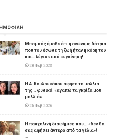
ΗΜΟΦΙΛΗ
Μπαμπάς έμαθε ότι η ανώνυμη δότρια
που του έσωσε τη ζωή ήταν η κόρη του
και… λύγισε από συγκίνηση!
28 Φεβ 2023
Η A. Κουλουκάκου άφησε τα μαλλιά
της... φυσικά: «αγαπώ τα γκρίζα μου
μαλλιά»
26 Φεβ 2026
Η πασχαλινή διαφήμιση που... «δεν θα
σας αφήσει άντερο από τα γέλια»!