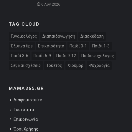
6 Αυγ 2026
TAG CLOUD
Γυναικολόγος
Διαπαιδαγώγηση
Διασκέδαση
Έξυπνα tips
Επικαιρότητα
Παιδί 0-1
Παιδί 1-3
Παιδί 3-6
Παιδί 6-9
Παιδί 9-12
Παιδοψυχολόγος
Σεξ και σχέσεις
Τοκετός
Χιούμορ
Ψυχολογία
MAMA365.GR
Διαφημιστείτε
Ταυτότητα
Επικοινωνία
Όροι Χρήσης