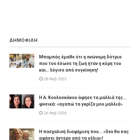
ΔΗΜΟΦΙΛΗ
Μπαμπάς έμαθε ότι η ανώνυμη δότρια
που του έσωσε τη ζωή ήταν η κόρη του
και… λύγισε από συγκίνηση!
28 Φεβ 2023
Η A. Κουλουκάκου άφησε τα μαλλιά της...
φυσικά: «αγαπώ τα γκρίζα μου μαλλιά»
26 Φεβ 2026
Η πασχαλινή διαφήμιση που... «δεν θα σας
αφήσει άντερο από τα γέλια»!