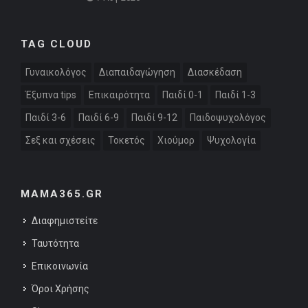
TAG CLOUD
Γυναικολόγος
Διαπαιδαγώγηση
Διασκέδαση
Έξυπνα tips
Επικαιρότητα
Παιδί 0-1
Παιδί 1-3
Παιδί 3-6
Παιδί 6-9
Παιδί 9-12
Παιδοψυχολόγος
Σεξ και σχέσεις
Τοκετός
Χιούμορ
Ψυχολογία
MAMA365.GR
Διαφημιστείτε
Ταυτότητα
Επικοινωνία
Όροι Χρήσης