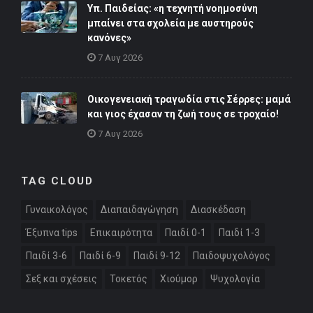
Υπ. Παιδείας: «η τεχνητή νοημοσύνη
μπαίνει στα σχολεία με αυστηρούς
κανόνες»
7 Αυγ 2026
Οικογενειακή τραγωδία στις Σέρρες: μαμά
και γιος έχασαν τη ζωή τους σε τροχαίο!
7 Αυγ 2026
TAG CLOUD
Γυναικολόγος
Διαπαιδαγώγηση
Διασκέδαση
Έξυπνα tips
Επικαιρότητα
Παιδί 0-1
Παιδί 1-3
Παιδί 3-6
Παιδί 6-9
Παιδί 9-12
Παιδοψυχολόγος
Σεξ και σχέσεις
Τοκετός
Χιούμορ
Ψυχολογία