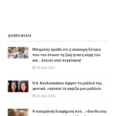
ΔΗΜΟΦΙΛΗ
Μπαμπάς έμαθε ότι η ανώνυμη δότρια
που του έσωσε τη ζωή ήταν η κόρη του
και… λύγισε από συγκίνηση!
28 Φεβ 2023
Η A. Κουλουκάκου άφησε τα μαλλιά της...
φυσικά: «αγαπώ τα γκρίζα μου μαλλιά»
26 Φεβ 2026
Η πασχαλινή διαφήμιση που... «δεν θα σας