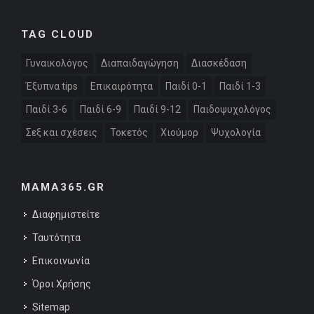
TAG CLOUD
Γυναικολόγος
Διαπαιδαγώγηση
Διασκέδαση
Έξυπνα tips
Επικαιρότητα
Παιδί 0-1
Παιδί 1-3
Παιδί 3-6
Παιδί 6-9
Παιδί 9-12
Παιδοψυχολόγος
Σεξ και σχέσεις
Τοκετός
Χιούμορ
Ψυχολογία
MAMA365.GR
Διαφημιστείτε
Ταυτότητα
Επικοινωνία
Όροι Χρήσης
Sitemap