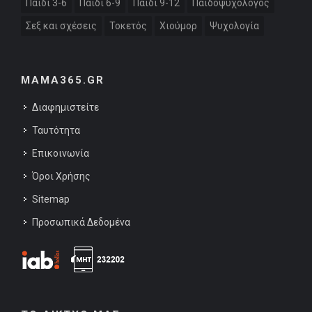
Παιδί 3-6
Παιδί 6-9
Παιδί 9-12
Παιδοψυχολόγος
Σεξ και σχέσεις
Τοκετός
Χιούμορ
Ψυχολογία
MAMA365.GR
Διαφημιστείτε
Ταυτότητα
Επικοινωνία
Όροι Χρήσης
Sitemap
Προσωπικά Δεδομένα