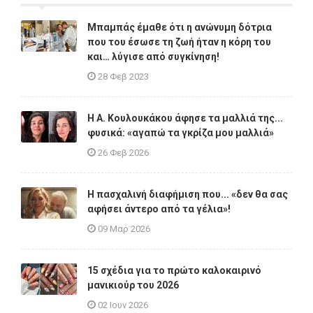
Μπαμπάς έμαθε ότι η ανώνυμη δότρια
που του έσωσε τη ζωή ήταν η κόρη του
και… λύγισε από συγκίνηση!
28 Φεβ 2023
Η A. Κουλουκάκου άφησε τα μαλλιά της...
φυσικά: «αγαπώ τα γκρίζα μου μαλλιά»
26 Φεβ 2026
Η πασχαλινή διαφήμιση που... «δεν θα σας
αφήσει άντερο από τα γέλια»!
09 Μαρ 2026
15 σχέδια για το πρώτο καλοκαιρινό
μανικιούρ του 2026
02 Ιουν 2026