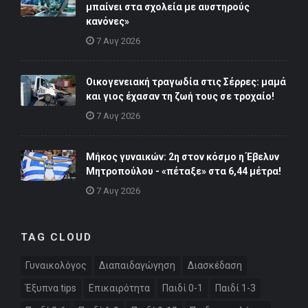
μπαίνει στα σχολεία με αυστηρούς
κανόνες»
7 Αυγ 2026
Οικογενειακή τραγωδία στις Σέρρες: μαμά
και γιος έχασαν τη ζωή τους σε τροχαίο!
7 Αυγ 2026
Μήκος γυναικών: 2η στον κόσμο η Έβελυν
Μητροπούλου - «πέταξε» στα 6,44 μέτρα!
7 Αυγ 2026
TAG CLOUD
Γυναικολόγος
Διαπαιδαγώγηση
Διασκέδαση
Έξυπνα tips
Επικαιρότητα
Παιδί 0-1
Παιδί 1-3