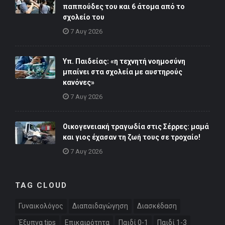
παππούδες του και 6 άτομα από το
σχολείο του
7 Αυγ 2026
Υπ. Παιδείας: «η τεχνητή νοημοσύνη
μπαίνει στα σχολεία με αυστηρούς
κανόνες»
7 Αυγ 2026
Οικογενειακή τραγωδία στις Σέρρες: μαμά
και γιος έχασαν τη ζωή τους σε τροχαίο!
7 Αυγ 2026
TAG CLOUD
Γυναικολόγος
Διαπαιδαγώγηση
Διασκέδαση
Έξυπνα tips
Επικαιρότητα
Παιδί 0-1
Παιδί 1-3