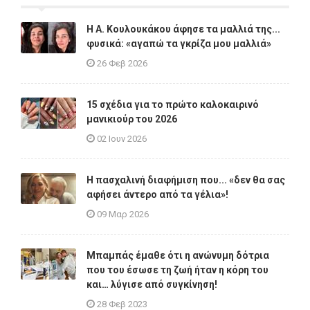
Η A. Κουλουκάκου άφησε τα μαλλιά της...
φυσικά: «αγαπώ τα γκρίζα μου μαλλιά»
26 Φεβ 2026
15 σχέδια για το πρώτο καλοκαιρινό
μανικιούρ του 2026
02 Ιουν 2026
Η πασχαλινή διαφήμιση που... «δεν θα σας
αφήσει άντερο από τα γέλια»!
09 Μαρ 2026
Μπαμπάς έμαθε ότι η ανώνυμη δότρια
που του έσωσε τη ζωή ήταν η κόρη του
και… λύγισε από συγκίνηση!
28 Φεβ 2023