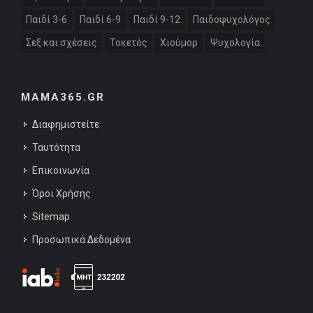
Παιδί 3-6
Παιδί 6-9
Παιδί 9-12
Παιδοψυχολόγος
Σεξ και σχέσεις
Τοκετός
Χιούμορ
Ψυχολογία
MAMA365.GR
Διαφημιστείτε
Ταυτότητα
Επικοινωνία
Όροι Χρήσης
Sitemap
Προσωπικά Δεδομένα