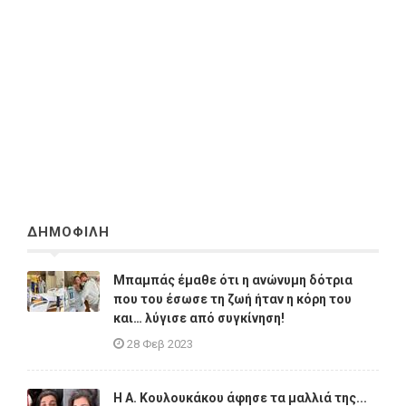
ΔΗΜΟΦΙΛΗ
Μπαμπάς έμαθε ότι η ανώνυμη δότρια
που του έσωσε τη ζωή ήταν η κόρη του
και… λύγισε από συγκίνηση!
28 Φεβ 2023
Η A. Κουλουκάκου άφησε τα μαλλιά της...