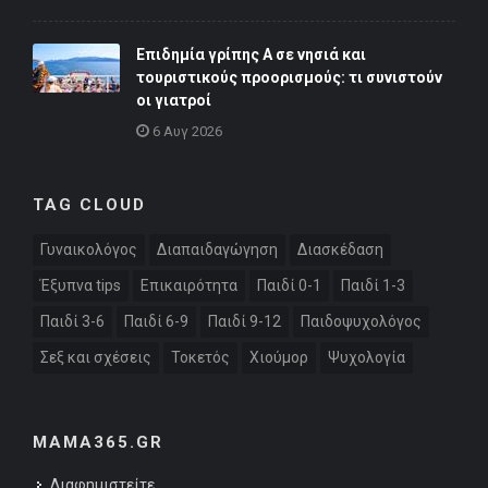
Επιδημία γρίπης Α σε νησιά και
τουριστικούς προορισμούς: τι συνιστούν
οι γιατροί
6 Αυγ 2026
TAG CLOUD
Γυναικολόγος
Διαπαιδαγώγηση
Διασκέδαση
Έξυπνα tips
Επικαιρότητα
Παιδί 0-1
Παιδί 1-3
Παιδί 3-6
Παιδί 6-9
Παιδί 9-12
Παιδοψυχολόγος
Σεξ και σχέσεις
Τοκετός
Χιούμορ
Ψυχολογία
MAMA365.GR
Διαφημιστείτε