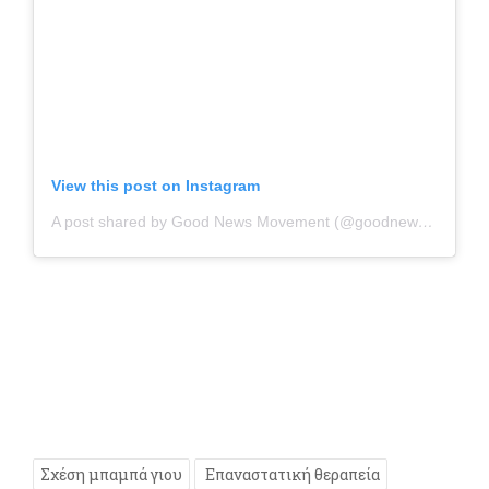
View this post on Instagram
A post shared by Good News Movement (@goodnews_movement)
Σχέση μπαμπά γιου
Επαναστατική θεραπεία