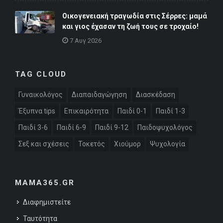
Οικογενειακή τραγωδία στις Σέρρες: μαμά
και γιος έχασαν τη ζωή τους σε τροχαίο!
7 Αυγ 2026
TAG CLOUD
Γυναικολόγος
Διαπαιδαγώγηση
Διασκέδαση
Έξυπνα tips
Επικαιρότητα
Παιδί 0-1
Παιδί 1-3
Παιδί 3-6
Παιδί 6-9
Παιδί 9-12
Παιδοψυχολόγος
Σεξ και σχέσεις
Τοκετός
Χιούμορ
Ψυχολογία
MAMA365.GR
Διαφημιστείτε
Ταυτότητα