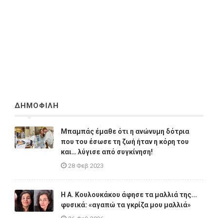
ΔΗΜΟΦΙΛΗ
Μπαμπάς έμαθε ότι η ανώνυμη δότρια
που του έσωσε τη ζωή ήταν η κόρη του
και… λύγισε από συγκίνηση!
28 Φεβ 2023
Η A. Κουλουκάκου άφησε τα μαλλιά της...
φυσικά: «αγαπώ τα γκρίζα μου μαλλιά»