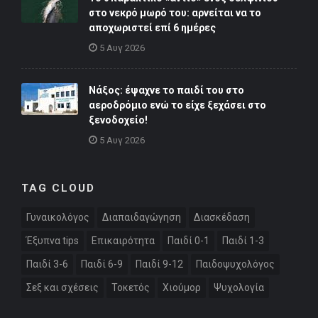
στο νεκρό μωρό του: αρνείται να το
αποχωριστεί επί 6 ημέρες
5 Αυγ 2026
Νάξος: έψαχνε το παιδί του στο
αεροδρόμιο ενώ το είχε ξεχάσει στο
ξενοδοχείο!
5 Αυγ 2026
TAG CLOUD
Γυναικολόγος
Διαπαιδαγώγηση
Διασκέδαση
Έξυπνα tips
Επικαιρότητα
Παιδί 0-1
Παιδί 1-3
Παιδί 3-6
Παιδί 6-9
Παιδί 9-12
Παιδοψυχολόγος
Σεξ και σχέσεις
Τοκετός
Χιούμορ
Ψυχολογία