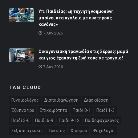
Υπ. Παιδείας: «η τεχνητή νοημοσύνη
μπαίνει στα σχολεία με αυστηρούς
κανόνες»
7 Αυγ 2026
Οικογενειακή τραγωδία στις Σέρρες: μαμά
και γιος έχασαν τη ζωή τους σε τροχαίο!
7 Αυγ 2026
TAG CLOUD
Γυναικολόγος
Διαπαιδαγώγηση
Διασκέδαση
Έξυπνα tips
Επικαιρότητα
Παιδί 0-1
Παιδί 1-3
Παιδί 3-6
Παιδί 6-9
Παιδί 9-12
Παιδοψυχολόγος
Σεξ και σχέσεις
Τοκετός
Χιούμορ
Ψυχολογία