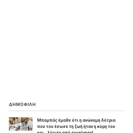
ΔΗΜΟΦΙΛΗ
Μπαμπάς έμαθε ότι η ανώνυμη δότρια
που του έσωσε τη ζωή ήταν η κόρη του
και… λύγισε από συγκίνηση!