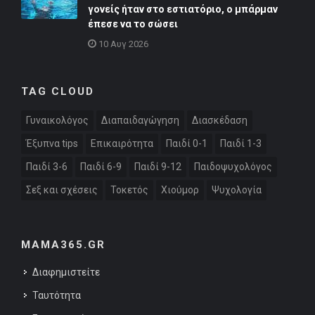
γονείς ήταν στο εστιατόριο, ο μπάρμαν
έπεσε να το σώσει
10 Αυγ 2026
TAG CLOUD
Γυναικολόγος
Διαπαιδαγώγηση
Διασκέδαση
Έξυπνα tips
Επικαιρότητα
Παιδί 0-1
Παιδί 1-3
Παιδί 3-6
Παιδί 6-9
Παιδί 9-12
Παιδοψυχολόγος
Σεξ και σχέσεις
Τοκετός
Χιούμορ
Ψυχολογία
MAMA365.GR
Διαφημιστείτε
Ταυτότητα